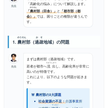
「高齢化の悩み」について解説します。
先生
のうそん
「
農村
部（田舎）」
と
「都市部（都
会）」
では、困りごとの種類が違うんで
す。
のうそん
かそ
1.
農村
部（
過疎
地域）の問題
まずは農村部（過疎地域）です。
りゅうしゅつ
若者が都市へ
流出
し、高齢化率が非常に
先生
高いのが特徴です。
これにより、以下のような問題が起きま
す。
🚨 農村部の3大課題
社会資源の不足：
介護事業所
てったい