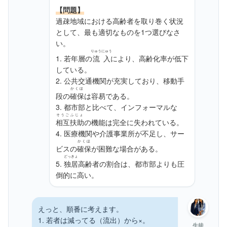
【問題】
過疎地域における高齢者を取り巻く状況
として、最も適切なものを1つ選びなさ
い。
りゅうにゅう
1. 若年層の
流入
により、高齢化率が低下
している。
2. 公共交通機関が充実しており、移動手
かくほ
段の
確保
は容易である。
3. 都市部と比べて、インフォーマルな
そうご
ふじょ
相互
扶助
の機能は完全に失われている。
4. 医療機関や介護事業所が不足し、サー
かくほ
ビスの
確保
が困難な場合がある。
どっきょ
5.
独居
高齢者の割合は、都市部よりも圧
倒的に高い。
えっと、順番に考えます。
1. 若者は減ってる（流出）から×。
生徒