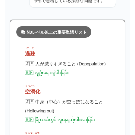
市部で急増している深刻な問題です。
📚 N3レベル以上の重要単語リスト
かそ
過疎
🇯🇵 人が減りすぎること (Depopulation)
🇲🇲 လူဦးရေ ကျဲပါးခြင်း
くうどう
空洞
化
🇯🇵 中身（中心）が空っぽになること
(Hollowing out)
🇲🇲 မြို့လယ်တွင် လူနေနည်းပါးလာခြင်း
りゅうしゅつ