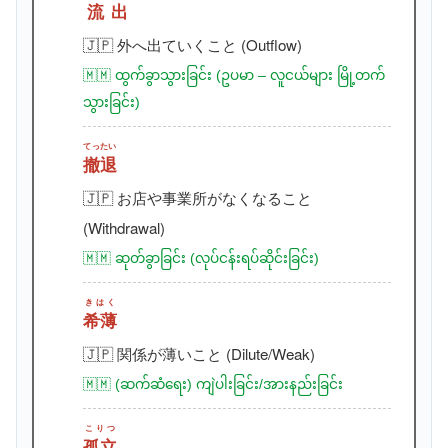
流出
🇯🇵 外へ出ていくこと (Outflow)
🇲🇲 ထွက်ခွာသွားခြင်း (ဥပမာ – လူငယ်များ မြို့တက်
သွားခြင်း)
てったい
撤退
🇯🇵 お店や事業所がなくなること
(Withdrawal)
🇲🇲 ဆုတ်ခွာခြင်း (လုပ်ငန်းရပ်ဆိုင်းခြင်း)
きはく
希薄
🇯🇵 関係が薄いこと (Dilute/Weak)
🇲🇲 (ဆက်ဆံရေး) ကျဲပါးခြင်း/အားနည်းခြင်း
こりつ
孤立