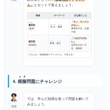
ム」
とセットで覚えましょう。
地域
キーワード
主な困りごと
「モノ・サービス
のうそん
農村
部
がない」
りゅうしゅつ
てったい
流出
・
撤退
(過疎)
事業所不足、交通
不便
「つながりがな
都市部
い」
きはく
こりつ
希薄
・
孤立
(団地等)
近所付き合い不
足、孤独死
どちらも「地域包括ケアシステム」で支える！
もぎ
4.
模擬
問題にチャレンジ
では、学んだ知識を使って問題を解いて
みましょう。
先生