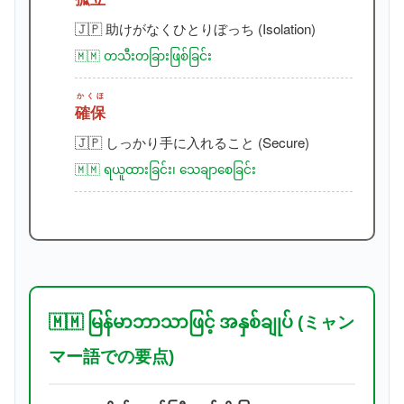
🇯🇵 助けがなくひとりぼっち (Isolation)
🇲🇲 တသီးတခြားဖြစ်ခြင်း
かくほ
確保
🇯🇵 しっかり手に入れること (Secure)
🇲🇲 ရယူထားခြင်း၊ သေချာစေခြင်း
🇲🇲 မြန်မာဘာသာဖြင့် အနှစ်ချုပ် (ミャン
マー語での要点)