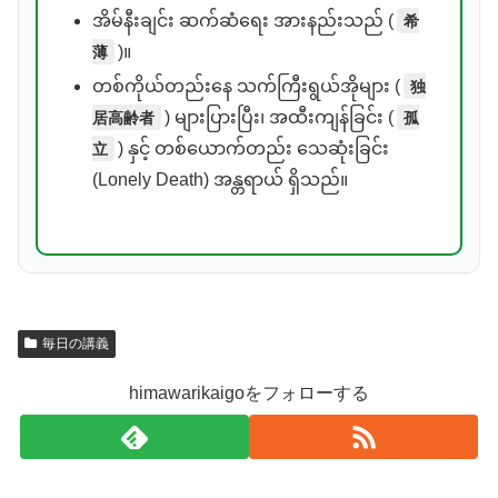
希
အိမ်နီးချင်း ဆက်ဆံရေး အားနည်းသည် (
薄
)။
独
တစ်ကိုယ်တည်းနေ သက်ကြီးရွယ်အိုများ (
居高齢者
孤
) များပြားပြီး၊ အထီးကျန်ခြင်း (
立
) နှင့် တစ်ယောက်တည်း သေဆုံးခြင်း
(Lonely Death) အန္တရာယ် ရှိသည်။
毎日の講義
himawarikaigoをフォローする