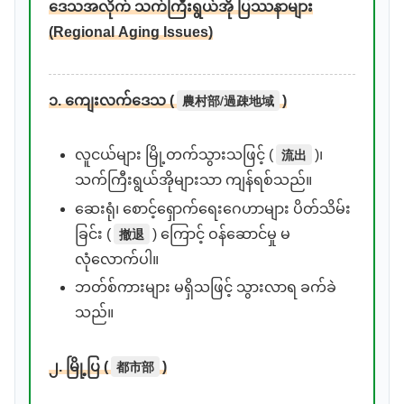
ဒေသအလိုက် သက်ကြီးရွယ်အို ပြဿနာများ
(Regional Aging Issues)
農村部/過疎地域
၁. ကျေးလက်ဒေသ (
)
流出
လူငယ်များ မြို့တက်သွားသဖြင့် (
)၊
သက်ကြီးရွယ်အိုများသာ ကျန်ရစ်သည်။
ဆေးရုံ၊ စောင့်ရှောက်ရေးဂေဟာများ ပိတ်သိမ်း
撤退
ခြင်း (
) ကြောင့် ဝန်ဆောင်မှု မ
လုံလောက်ပါ။
ဘတ်စ်ကားများ မရှိသဖြင့် သွားလာရ ခက်ခဲ
သည်။
都市部
၂. မြို့ပြ (
)