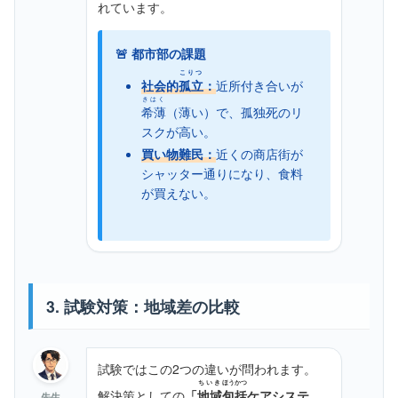
れています。
🚨 都市部の課題
こりつ
社会的
孤立
：
近所付き合いが
きはく
希薄
（薄い）で、孤独死のリ
スクが高い。
買い物難民：
近くの商店街が
シャッター通りになり、食料
が買えない。
3. 試験対策：地域差の比較
試験ではこの2つの違いが問われます。
ちいき
ほうかつ
解決策としての
「
地域
包括
ケアシステ
先生