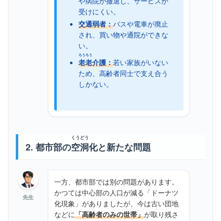
や病院が
撤退
し、サービスが
受けにくい。
交通弱者：
バスや電車が廃止
され、買い物や通院ができな
い。
ろうろう
老老
介護：
若い家族がいない
ため、高齢者同士で支え合う
しかない。
くうどう
2. 都市部の
空洞
化と新たな問題
一方、都市部では別の問題があります。
かつては中心部の人口が減る「ドーナツ
先生
化現象」がありましたが、今は古い団地
などに
「高齢者のみの世帯」
が取り残さ