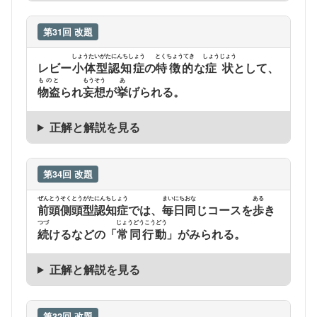
第31回 改題
しょうたいがたにんちしょう
とくちょうてき
しょうじょう
レビー
小体型認知症
の
特徴的
な
症状
として、
ものと
もうそう
あ
物盗
られ
妄想
が
挙
げられる。
正解と解説を見る
第34回 改題
ぜんとうそくとうがたにんちしょう
まいにち
おな
ある
前頭側頭型認知症
では、
毎日
同
じコースを
歩
き
つづ
じょうどうこうどう
続
けるなどの「
常同行動
」がみられる。
正解と解説を見る
第32回 改題