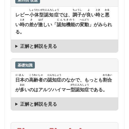
しょうたいがたにんちしょう
ちょうし
よ
とき
わる
レビー
小体型認知症
では、
調子
が
良
い
時
と
悪
とき
さ
はげ
にんちきのう
へんどう
い
時
の
差
が
激
しい「
認知機能
の
変動
」がみられ
る。
正解と解説を見る
基礎知識
にほん
こうれいしゃ
にんちしょう
わりあい
日本
の
高齢者
の
認知症
のなかで、もっとも
割合
おお
がたにんちしょう
が
多
いのはアルツハイマー
型認知症
である。
正解と解説を見る