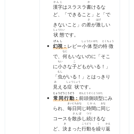
かんじ
か
漢字
はスラスラ
書
けるな
ど、「できること」と「で
さ
はげ
きないこと」の
差
が
激
しい
じょうたい
状態
です。
げんし
しょうたいがた
とくちょう
幻視
：
レビー
小体型
の
特徴
なに
で、
何
もいないのに「そこ
ちい
こ
に
小
さな
子
どもがいる！」
むし
「
虫
がいる！」とはっきり
み
しょうじょう
見
える
症状
です。
じょうどうこうどう
ぜんとうそくとうがた
常同行動
：
前頭側頭型
にみ
まいにち
おな
じかん
おな
られ、
毎日
同
じ
時間
に
同
じ
さんぽ
つづ
コースを
散歩
し
続
けるな
き
こうどう
く
かえ
ど、
決
まった
行動
を
繰
り
返