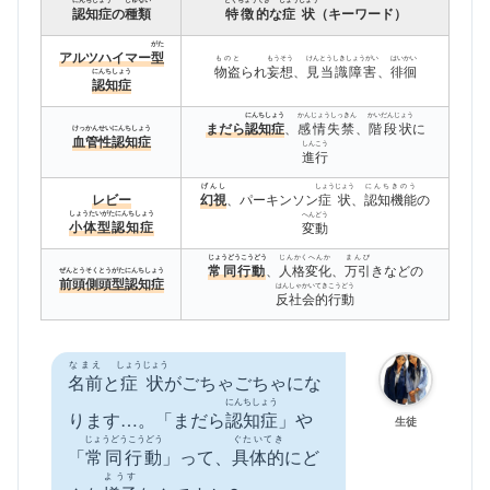
にんちしょう
しゅるい
とくちょうてき
しょうじょう
認知症
の
種類
特徴的
な
症状
（キーワード）
がた
アルツハイマー
型
ものと
もうそう
けんとうしきしょうがい
はいかい
物盗
られ
妄想
、
見当識障害
、
徘徊
にんちしょう
認知症
かんじょうしっきん
かいだんじょう
にんちしょう
まだら
認知症
、
感情失禁
、
階段状
に
けっかんせいにんちしょう
血管性認知症
しんこう
進行
しょうじょう
にんちきのう
げんし
レビー
幻視
、パーキンソン
症状
、
認知機能
の
しょうたいがたにんちしょう
へんどう
小体型認知症
変動
じんかくへんか
まんび
じょうどうこうどう
常同行動
、
人格変化
、
万引
きなどの
ぜんとうそくとうがたにんちしょう
前頭側頭型認知症
はんしゃかいてきこうどう
反社会的行動
なまえ
しょうじょう
名前
と
症状
がごちゃごちゃにな
にんちしょう
ります…。「まだら
認知症
」や
生徒
じょうどうこうどう
ぐたいてき
「
常同行動
」って、
具体的
にど
ようす