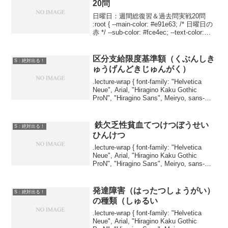
20問
日曜日：週間総復習＆過去問実戦20問
:root { --main-color: #e91e63; /* 日曜日の
赤 */ --sub-color: #fce4ec; --text-color:
#333; --accent-color: ...
区分支給限度基準額（くぶんしき
S：絶対出る！
ゅうげんどきじゅんがく）
.lecture-wrap { font-family: "Helvetica
Neue", Arial, "Hiragino Kaku Gothic
ProN", "Hiragino Sans", Meiryo, sans-
serif; ...
鉄欠乏性貧血てつけつぼうせい
S：絶対出る！
ひんけつ
.lecture-wrap { font-family: "Helvetica
Neue", Arial, "Hiragino Kaku Gothic
ProN", "Hiragino Sans", Meiryo, sans-
serif; ...
発達障害（はったつしょうがい）
S：絶対出る！
の種類（しゅるい
.lecture-wrap { font-family: "Helvetica
Neue", Arial, "Hiragino Kaku Gothic