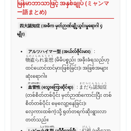
မြန်မာဘာသာဖြင့် အနှစ်ချုပ် (ミャンマ
ー語まとめ)
四大認知症 (အဓိက မှတ်ဉာဏ်ချို့ယွင်းမှုရောဂါ ၄
မျိုး)
アルツハイマー型 (အယ်လ်ဇိုင်းမား)
:
ものとられもうそう
物盗られ妄想
(မိမိပစ္စည်း အခိုးခံရသည်ဟု
ထင်ယောင်ထင်မှားဖြစ်ခြင်း)၊ အဖြစ်အများ
ဆုံးရောဂါ။
けっかんせい
まだらにんちしょう
血管性
(သွေးကြောဆိုင်ရာ)
:
まだら認知症
(တစ်စိတ်တစ်ပိုင်း မှတ်ဉာဏ်ကောင်းပြီး တစ်
စိတ်တစ်ပိုင်း မေ့လျော့နေခြင်း)၊
လှေကားထစ်ကဲ့သို့ ရုတ်တရက်ဆိုးရွားလာ
တတ်သည်။
しょうたいがた
げんし
レビー
小体型
(လီဝီဘော်ဒီ)
:
幻視
(မရှိသော