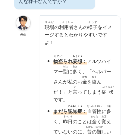
んな
様子
なんですか？
げんば
りようしゃ
ようす
現場
の
利用者
さんの
様子
をイメ
ージするとわかりやすいです
先生
よ！
ものと
もうそう
物盗
られ
妄想
：
アルツハイ
がた
おお
マー
型
に
多
く、「ヘルパー
かね
ぬす
さんが私のお
金
を
盗
ん
い
しょうじょう
だ！」と
言
ってしまう
症状
です。
にんちしょう
けっかんせい
おお
まだら
認知症
：
血管性
に
多
きのう
まった
おぼ
く、
昨日
のことは
全
く
覚
え
むかし
むずか
ていないのに、
昔
の
難
しい