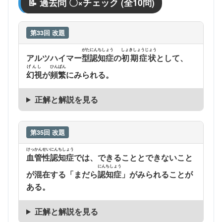
📝 過去問 〇×チェック (全10問)
第33回 改題
がた
にんちしょう
しょきしょうじょう
アルツハイマー
型
認知症
の
初期症状
として、
げんし
ひんぱん
幻視
が
頻繁
にみられる。
正解と解説を見る
第35回 改題
けっかんせいにんちしょう
血管性認知症
では、できることとできないこと
にんちしょう
が混在する「まだら
認知症
」がみられることが
ある。
正解と解説を見る