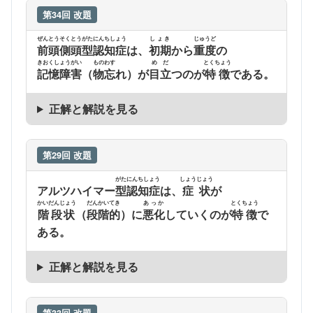
第34回 改題
ぜんとうそくとうがたにんちしょう
しょき
じゅうど
前頭側頭型認知症
は、
初期
から
重度
の
きおくしょうがい
ものわす
めだ
とくちょう
記憶障害
（
物忘
れ）が
目立
つのが
特徴
である。
正解と解説を見る
第29回 改題
がたにんちしょう
しょうじょう
アルツハイマー
型認知症
は、
症状
が
かいだんじょう
だんかいてき
あっか
とくちょう
階段状
（
段階的
）に
悪化
していくのが
特徴
で
ある。
正解と解説を見る
第33回 改題