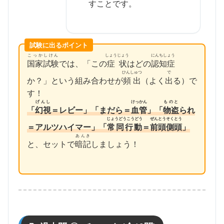
すことです。
試験に出るポイント
こっかしけん
しょうじょう
にんちしょう
国家試験
では、「この
症状
はどの
認知症
ひんしゅつ
で
か？」という組み合わせが
頻出
（よく
出
る）で
す！
げんし
けっかん
ものと
「
幻視
＝レビー」「まだら＝
血管
」「
物盗
られ
じょうどうこうどう
ぜんとうそくとう
＝アルツハイマー」「
常同行動
＝
前頭側頭
」
あんき
と、セットで
暗記
しましょう！