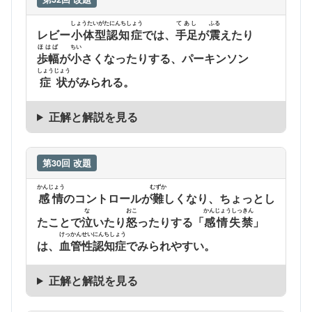
しょうたいがたにんちしょう
てあし
ふる
レビー
小体型認知症
では、
手足
が
震
えたり
ほはば
ちい
歩幅
が
小
さくなったりする、パーキンソン
しょうじょう
症状
がみられる。
正解と解説を見る
第30回 改題
かんじょう
むずか
感情
のコントロールが
難
しくなり、ちょっとし
な
おこ
かんじょうしっきん
たことで
泣
いたり
怒
ったりする「
感情失禁
」
けっかんせいにんちしょう
は、
血管性認知症
でみられやすい。
正解と解説を見る