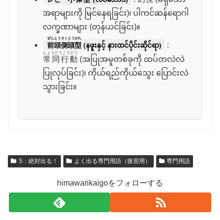
အရာများကို မြင်နေရခြင်း)၊ ပါကင်ဆန်ရောဂါ
လက္ခဏာများ (တုန်ယင်ခြင်း)။
ぜんとうそくとうがた
前頭側頭型
(နဖူးနှင့် နားထင်ပိုင်းဆိုင်ရာ)
:
じょうどうこうどう
常同行動
(အပြုအမူတစ်ခုကို ထပ်တလဲလဲ
ပြုလုပ်ခြင်း)၊ ကိုယ်ရည်ကိုယ်သွေး ပြောင်းလဲ
သွားခြင်း။
S：絶対出る！
よく出る専門用語（復習用）
専門用語
himawarikaigoをフォローする