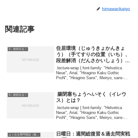
himawarikaigo
関連記事
住居環境（じゅうきょかんきょ
S：絶対出る！
う）（手てすりの位置（いち）、
段差解消（だんさかいしょう）、
照明（しょうめい）、室温管理
.lecture-wrap { font-family: "Helvetica
（しつおんかんり）
Neue", Arial, "Hiragino Kaku Gothic
ProN", "Hiragino Sans", Meiryo, sans-
serif; ...
腸閉塞ちょうへいそく（イレウ
S：絶対出る！
ス）とは？
.lecture-wrap { font-family: "Helvetica
Neue", Arial, "Hiragino Kaku Gothic
ProN", "Hiragino Sans", Meiryo, sans-
serif; ...
日曜日：週間総復習＆過去問実戦
よく出る専門用語（復習用）