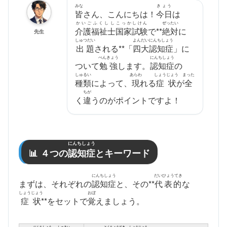
みな
きょう
皆
さん、こんにちは！
今日
は
かいごふくしし
こっかしけん
ぜったい
介護福祉士
国家試験
で**
絶対
に
先生
しゅつだい
よんだいにんちしょう
出題
される**「
四大認知症
」に
べんきょう
にんちしょう
ついて
勉強
します。
認知症
の
しゅるい
あらわ
しょうじょう
まった
種類
によって、
現
れる
症状
が
全
ちが
く
違
うのがポイントですよ！
にんちしょう
📊 ４つの
認知症
とキーワード
にんちしょう
だいひょうてき
まずは、それぞれの
認知症
と、その**
代表的
な
しょうじょう
おぼ
症状
**をセットで
覚
えましょう。