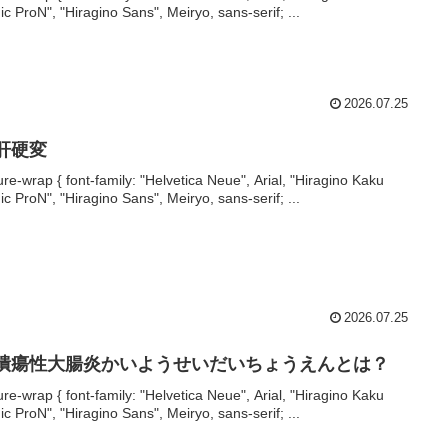
ic ProN", "Hiragino Sans", Meiryo, sans-serif; ...
2026.07.25
 肝硬変
ture-wrap { font-family: "Helvetica Neue", Arial, "Hiragino Kaku
ic ProN", "Hiragino Sans", Meiryo, sans-serif; ...
2026.07.25
 潰瘍性大腸炎かいようせいだいちょうえんとは？
ture-wrap { font-family: "Helvetica Neue", Arial, "Hiragino Kaku
ic ProN", "Hiragino Sans", Meiryo, sans-serif; ...