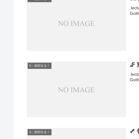
.lec
Goth
🦵
S：絶対出る！
.lec
Goth
🦴
S：絶対出る！