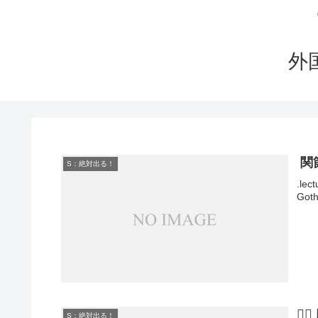
外
関
S：絶対出る！
.lec
Goth
🚶
S：絶対出る！