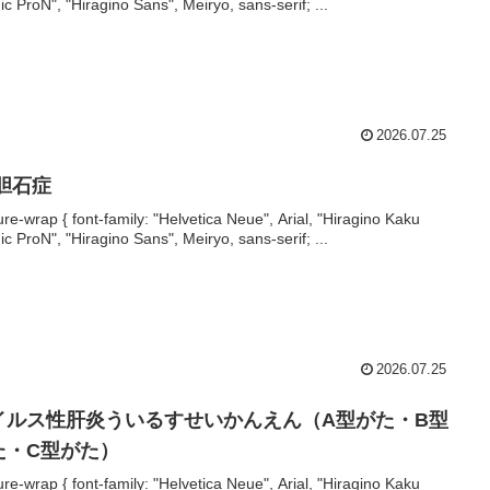
ic ProN", "Hiragino Sans", Meiryo, sans-serif; ...
2026.07.25
 胆石症
ture-wrap { font-family: "Helvetica Neue", Arial, "Hiragino Kaku
ic ProN", "Hiragino Sans", Meiryo, sans-serif; ...
2026.07.25
イルス性肝炎ういるすせいかんえん（A型がた・B型
た・C型がた）
ture-wrap { font-family: "Helvetica Neue", Arial, "Hiragino Kaku