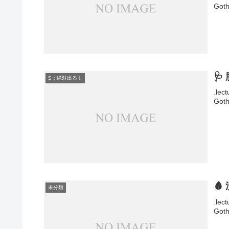
Goth
🩺
S：絶対出る！
.lec
Goth

未分類
.lec
Goth