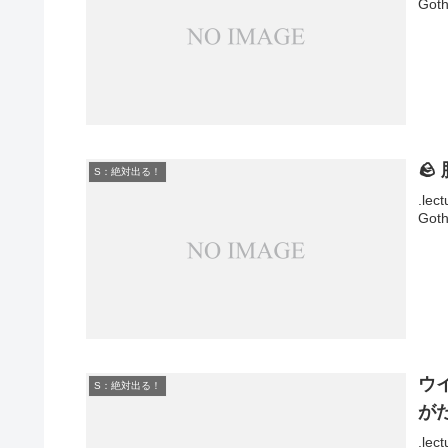
Goth
🪨
S：絶対出る！
.lec
Goth
ウ
S：絶対出る！
が
.lec