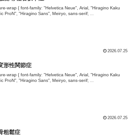
ture-wrap { font-family: "Helvetica Neue", Arial, "Hiragino Kaku
ic ProN", "Hiragino Sans", Meiryo, sans-serif; ...
2026.07.25
 変形性関節症
ture-wrap { font-family: "Helvetica Neue", Arial, "Hiragino Kaku
ic ProN", "Hiragino Sans", Meiryo, sans-serif; ...
2026.07.25
 骨粗鬆症