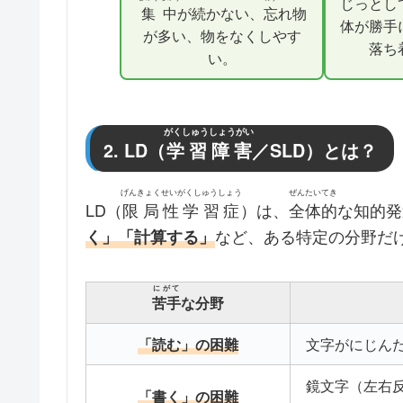
じっとし
集中
が続かない、
忘
れ物
体が勝手
が多い、物をなくしやす
落ち
い。
がくしゅうしょうがい
2. LD（
学習障害
／SLD）とは？
げんきょくせいがくしゅうしょう
ぜんたいてき
LD（
限局性学習症
）は、
全体的
な知的発
など、ある特定の分野だ
く」「計算する」
にがて
苦手
な分野
文字がにじん
「読む」の困難
鏡文字（左右
「書く」の困難