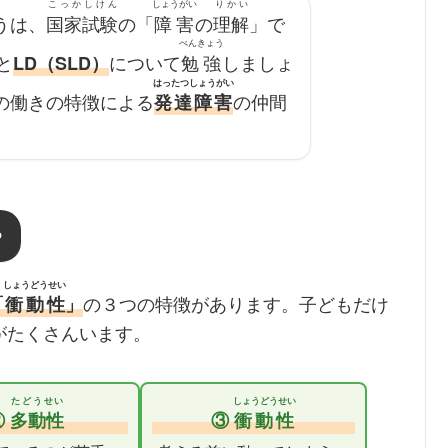
こっかしけん
しょうがい
りかい
うは、
国家試験
の「
障害
の
理解
」で
べんきょう
と
について
勉強
しましょ
LD（SLD）
はったつしょうがい
の働きの特徴による
の仲間
発達障害
？
しょうどうせい
の３つの特徴があります。子どもだけ
「
衝動性
」
がたくさんいます。
たどうせい
しょうどうせい
②
多動性
③
衝動性