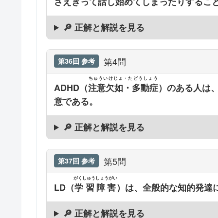
さえぎって話し始めてしまったりするこ
🔎 正解と解説を見る
第4問
第36回 参考
ちゅういけじょ・たどうしょう
ADHD（
注意欠如・多動症
）のある人は
意である。
🔎 正解と解説を見る
第5問
第37回 参考
がくしゅうしょうがい
LD（
学習障害
）は、全般的な知的発達
🔎 正解と解説を見る