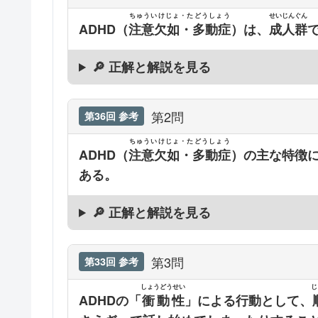
ちゅういけじょ・たどうしょう
せいじんぐん
ADHD（
注意欠如・多動症
）は、
成人群
🔎 正解と解説を見る
第2問
第36回 参考
ちゅういけじょ・たどうしょう
ADHD（
注意欠如・多動症
）の主な特徴
ある。
🔎 正解と解説を見る
第3問
第33回 参考
しょうどうせい
じ
ADHDの「
衝動性
」による行動として、