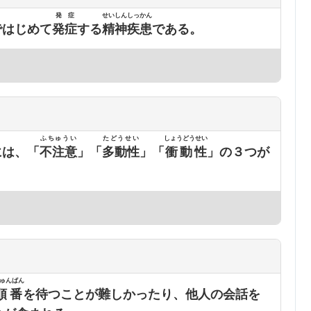
発症
せいしんしっかん
ではじめて
発症
する
精神疾患
である。
ふちゅうい
たどうせい
しょうどうせい
には、「
不注意
」「
多動性
」「
衝動性
」の３つが
ゅんばん
順番
を待つことが難しかったり、他人の会話を