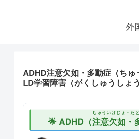
外
ADHD注意欠如・多動症（ち
LD学習障害（がくしゅうしょ
ちゅういけじょ・た
🌟 ADHD（
注意欠如・