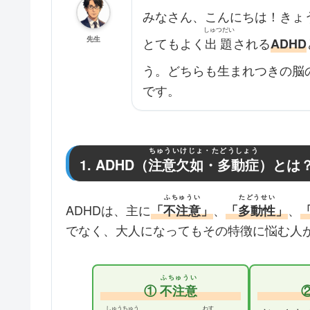
みなさん、こんにちは！きょ
しゅつだい
先生
とてもよく
出題
される
ADHD
う。どちらも生まれつきの脳
です。
ちゅういけじょ・たどうしょう
1. ADHD（
注意欠如・多動症
）とは
ふちゅうい
たどうせい
ADHDは、主に
、
、
「
不注意
」
「
多動性
」
でなく、大人になってもその特徴に悩む人
ふちゅうい
①
不注意
しゅうちゅう
わす