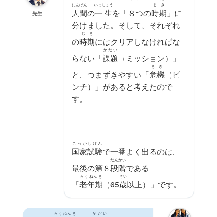
にんげん
いっしょう
じき
人間
の
一生
を「８つの
時期
」に
先生
分けました。そして、それぞれ
じき
の
時期
にはクリアしなければな
かだい
らない「
課題
（ミッション）」
きき
と、つまずきやすい「
危機
（ピ
ンチ）」があると考えたので
す。
こっかしけん
国家試験
で一番よく出るのは、
だんかい
最後の第８
段階
である
ろうねんき
さい
「
老年期
（65
歳
以上）」です。
ろうねんき
かだい