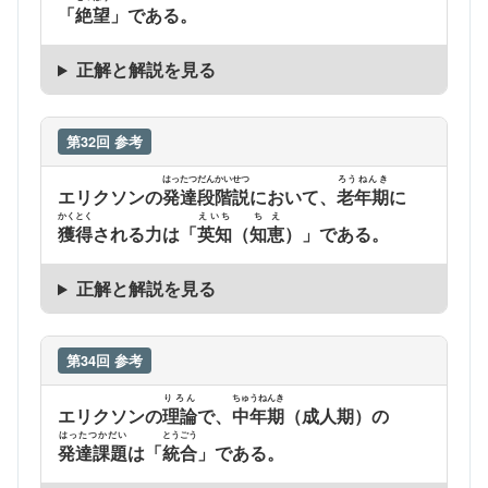
「
絶望
」である。
正解と解説を見る
第32回 参考
はったつだんかいせつ
ろうねんき
エリクソンの
発達段階説
において、
老年期
に
かくとく
えいち
ちえ
獲得
される力は「
英知
（
知恵
）」である。
正解と解説を見る
第34回 参考
りろん
ちゅうねんき
エリクソンの
理論
で、
中年期
（成人期）の
はったつかだい
とうごう
発達課題
は「
統合
」である。