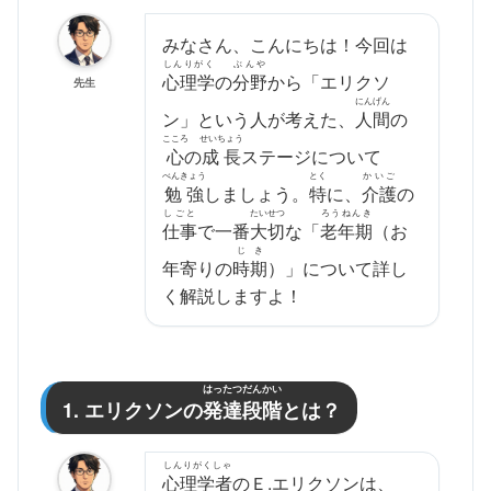
みなさん、こんにちは！今回は
しんりがく
ぶんや
心理学
の
分野
から「エリクソ
先生
にんげん
ン」という人が考えた、
人間
の
こころ
せいちょう
心
の
成長
ステージについて
べんきょう
とく
かいご
勉強
しましょう。
特
に、
介護
の
しごと
たいせつ
ろうねんき
仕事
で一番
大切
な「
老年期
（お
じき
年寄りの
時期
）」について詳し
く解説しますよ！
はったつだんかい
1. エリクソンの
発達段階
とは？
しんりがくしゃ
心理学者
のＥ.エリクソンは、