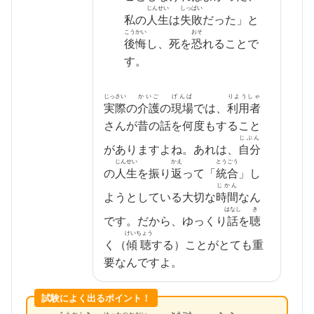
じんせい
しっぱい
私の
人生
は
失敗
だった」と
こうかい
おそ
後悔
し、死を
恐
れることで
す。
じっさい
かいご
げんば
りようしゃ
実際
の
介護
の
現場
では、
利用者
さんが昔の話を何度もすること
じぶん
がありますよね。あれは、
自分
じんせい
かえ
とうごう
の
人生
を振
り
返
って「
統合
」し
じかん
ようとしている大切な
時間
なん
はなし
き
です。だから、ゆっくり
話
を
聴
けいちょう
く（
傾聴
する）ことがとても重
要なんですよ。
試験によく出るポイント！
ろうねんき
はったつかだい
とうごう
きき