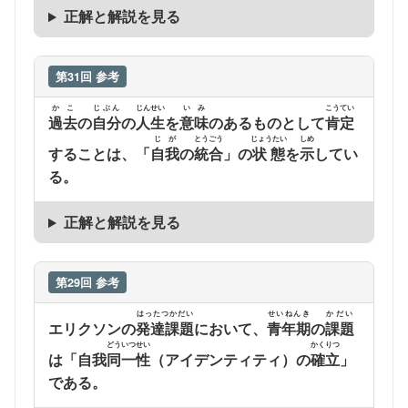
正解と解説を見る
第31回 参考
かこ
じぶん
じんせい
いみ
こうてい
過去
の
自分
の
人生
を
意味
のあるものとして
肯定
じが
とうごう
じょうたい
しめ
することは、「
自我
の
統合
」の
状態
を
示
してい
る。
正解と解説を見る
第29回 参考
はったつかだい
せいねんき
かだい
エリクソンの
発達課題
において、
青年期
の
課題
どういつせい
かくりつ
は「自我
同一性
（アイデンティティ）の
確立
」
である。