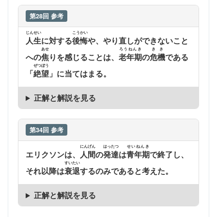
第28回 参考
じんせい
こうかい
人生
に対する
後悔
や、やり直しができないこと
あせ
ろうねんき
きき
への
焦
りを感じることは、
老年期
の
危機
である
ぜつぼう
「
絶望
」に当てはまる。
正解と解説を見る
第34回 参考
にんげん
はったつ
せいねんき
エリクソンは、
人間
の
発達
は
青年期
で終了し、
すいたい
それ以降は
衰退
するのみであると考えた。
正解と解説を見る