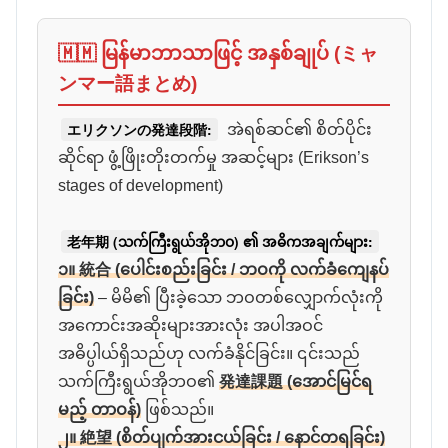
🇲🇲 မြန်မာဘာသာဖြင့် အနှစ်ချုပ် (ミャ
ンマー語まとめ)
エリクソンの発達段階:
အဲရစ်ဆင်၏ စိတ်ပိုင်း
ဆိုင်ရာ ဖွံ့ဖြိုးတိုးတက်မှု အဆင့်များ (Erikson’s
stages of development)
老年期 (သက်ကြီးရွယ်အိုဘဝ) ၏ အဓိကအချက်များ:
၁။ 統合 (ပေါင်းစည်းခြင်း / ဘဝကို လက်ခံကျေနပ်
ခြင်း)
– မိမိ၏ ပြီးခဲ့သော ဘဝတစ်လျှောက်လုံးကို
အကောင်းအဆိုးများအားလုံး အပါအဝင်
အဓိပ္ပါယ်ရှိသည်ဟု လက်ခံနိုင်ခြင်း။ ၎င်းသည်
သက်ကြီးရွယ်အိုဘဝ၏
発達課題 (အောင်မြင်ရ
မည့် တာဝန်)
ဖြစ်သည်။
၂။ 絶望 (စိတ်ပျက်အားငယ်ခြင်း / နောင်တရခြင်း)