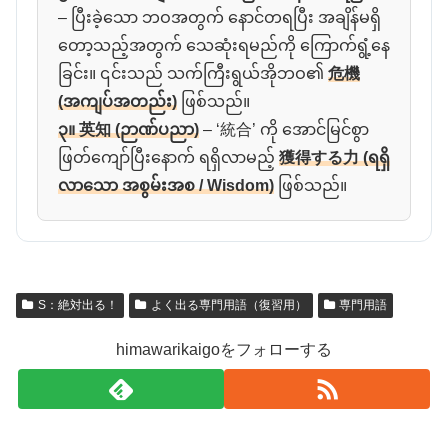
– ပြီးခဲ့သော ဘဝအတွက် နောင်တရပြီး အချိန်မရှိ
တော့သည့်အတွက် သေဆုံးရမည်ကို ကြောက်ရွံ့နေ
ခြင်း။ ၎င်းသည် သက်ကြီးရွယ်အိုဘဝ၏
危機
(အကျပ်အတည်း)
ဖြစ်သည်။
၃။ 英知 (ဉာဏ်ပညာ)
– ‘統合’ ကို အောင်မြင်စွာ
ဖြတ်ကျော်ပြီးနောက် ရရှိလာမည့်
獲得する力 (ရရှိ
လာသော အစွမ်းအစ / Wisdom)
ဖြစ်သည်။
S：絶対出る！
よく出る専門用語（復習用）
専門用語
himawarikaigoをフォローする