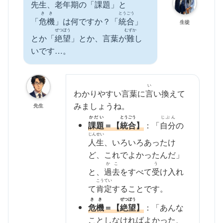
先生、
老年期
の「
課題
」と
きき
とうごう
「
危機
」は何ですか？「
統合
」
生徒
ぜつぼう
むずか
とか「
絶望
」とか、言葉が
難
し
いです…。
い
わかりやすい言葉に
言
い換えて
みましょうね。
先生
かだい
とうごう
じぶん
課題
＝【
統合
】
：「
自分
の
じんせい
人生
、いろいろあったけ
ど、これでよかったんだ」
かこ
う
と、
過去
をすべて
受
け入れ
こうてい
て
肯定
することです。
きき
ぜつぼう
危機
＝【
絶望
】
：「あんな
ことしなければよかった、