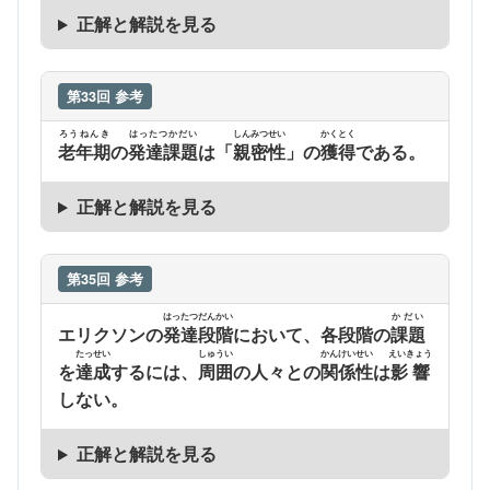
正解と解説を見る
第33回 参考
ろうねんき
はったつかだい
しんみつせい
かくとく
老年期
の
発達課題
は「
親密性
」の
獲得
である。
正解と解説を見る
第35回 参考
はったつだんかい
かだい
エリクソンの
発達段階
において、各段階の
課題
たっせい
しゅうい
かんけいせい
えいきょう
を
達成
するには、
周囲
の人々との
関係性
は
影響
しない。
正解と解説を見る