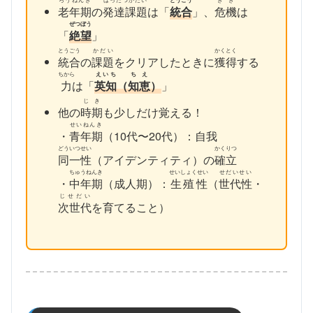
老年期
の
発達課題
は「
統合
」、
危機
は
ぜつぼう
「
絶望
」
とうごう
かだい
かくとく
統合
の
課題
をクリアしたときに
獲得
する
ちから
えいち
ちえ
力
は「
英知
（
知恵
）
」
じき
他の
時期
も少しだけ覚える！
せいねんき
・
青年期
（10代〜20代）：自我
どういつせい
かくりつ
同一性
（アイデンティティ）の
確立
ちゅうねんき
せいしょくせい
せだいせい
・
中年期
（成人期）：
生殖性
（
世代性
・
じせだい
次世代
を育てること）