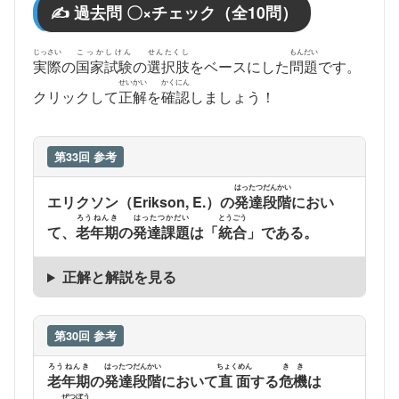
✍️ 過去問 〇×チェック（全10問）
じっさい
こっかしけん
せんたくし
もんだい
実際
の
国家試験
の
選択肢
をベースにした
問題
です。
せいかい
かくにん
クリックして
正解
を
確認
しましょう！
第33回 参考
はったつだんかい
エリクソン（Erikson, E.）の
発達段階
におい
ろうねんき
はったつかだい
とうごう
て、
老年期
の
発達課題
は「
統合
」である。
正解と解説を見る
第30回 参考
ろうねんき
はったつだんかい
ちょくめん
きき
老年期
の
発達段階
において
直面
する
危機
は
ぜつぼう