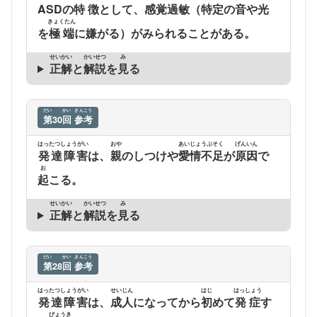
ASDの
特徴
として、
感覚過敏
（
特定
の
音
や
光
きょくたん
を
極端
に嫌がる）がみられることがある。
せいかい
かいせつ
み
正解
と
解説
を
見
る
だい
かい
さんこう
第
30
回
参考
はったつしょうがい
おや
あいじょうぶそく
げんいん
発達障害
は、
親
のしつけや
愛情不足
が
原因
で
お
起
こる。
せいかい
かいせつ
み
正解
と
解説
を
見
る
だい
かい
さんこう
第
28
回
参考
はったつしょうがい
せいじん
はじ
はっしょう
発達障害
は、
成人
になってから
初
めて
発症
す
びょうき