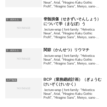
Neue", Arial, "Hiragino Kaku Gothic
ProN", "Hiragino Sans", Meiryo, sans-
serif; ...
脊髄損傷（せきずいそんしょう）
S：絶対出る！
について学（まなぼ）う
.lecture-wrap { font-family: "Helvetica
Neue", Arial, "Hiragino Kaku Gothic
ProN", "Hiragino Sans", Meiryo, sans-
serif; ...
関節（かんせつ）リウマチ
S：絶対出る！
.lecture-wrap { font-family: "Helvetica
Neue", Arial, "Hiragino Kaku Gothic
ProN", "Hiragino Sans", Meiryo, sans-
serif; ...
BCP（業務継続計画）（ぎょうむ
JLPT勉強
けいぞくけいかく）
.lecture-wrap { font-family: "Helvetica
Neue", Arial, "Hiragino Kaku Gothic
ProN", "Hiragino Sans", Meiryo, sans-
serif; ...