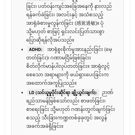
ခြင်း၊ ပတ်ဝန်းကျင်အခြေအနေကို နားလည်
ရန်ခက်ခဲခြင်း၊ အလင်းနှင့် အသံစသည့်
အာရုံခံစားမှုလွန်ကဲခြင်း (感覚過敏)။ ပုံ
သို့မဟုတ် စာဖြင့် ရှင်းလင်းပြတ်သားစွာ
ပြောဆိုရန်လိုအပ်သည်။
ADHD:
အာရုံစူးစိုက်မှုအားနည်းခြင်း (မေ့
တတ်ခြင်း)၊ ဂဏာမငြိမ်ဖြစ်ခြင်း၊
စိတ်လိုက်မာန်ပါလုပ်တတ်ခြင်း။ အာရုံလွင့်
စေသော အရာများကို ဖယ်ရှားပေးခြင်းက
အထောက်အကူပြုသည်။
LD (သင်ယူမှုပိုင်းဆိုင်ရာ ချို့ယွင်းချက်):
ဉာဏ်
ရည်သာမန်ဖြစ်သော်လည်း စာဖတ်ခြင်း၊
စာရေးခြင်း သို့မဟုတ် ဂဏန်းတွက်ချက်ခြင်း
စသည့် သီးခြားကဏ္ဍတစ်ခုခုတွင် အလွန်
အခက်အခဲရှိခြင်း။