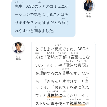
せんせい
ひと
先生
、ASDの
人
とのコミュニケ
き
ーションで
気
をつけることはあ
がくせい
学生
ごかい
りますか？ わがままだと
誤解
さ
き
れやすいと
聞
きました。
してん
とてもよい
視点
ですね。ASDの
かた
あんもく
りょうかい
ことば
方
は「
暗黙
の
了解
（
言葉
にしな
せんせい
先生
あいまい
ひょうげん
いルール）」や「
曖昧
な
表現
」
りかい
にがて
を
理解
するのが
苦手
です。だか
い
ら、「きちんと片付けて」と
言
うより、「おもちゃを箱に入れ
ぐたいてき
つた
て」と
具体的
に
伝
えたり、イラ
しゃしん
つか
しかくてき
つた
ストや
写真
を
使
って
視覚的
に
伝