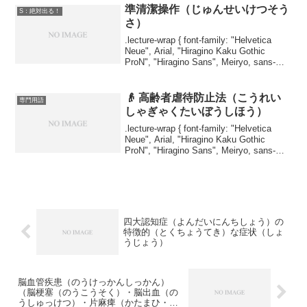
準清潔操作（じゅんせいけつそう
S：絶対出る！
さ）
.lecture-wrap { font-family: "Helvetica
Neue", Arial, "Hiragino Kaku Gothic
ProN", "Hiragino Sans", Meiryo, sans-
serif; ...
👴 高齢者虐待防止法（こうれい
専門用語
しゃぎゃくたいぼうしほう）
.lecture-wrap { font-family: "Helvetica
Neue", Arial, "Hiragino Kaku Gothic
ProN", "Hiragino Sans", Meiryo, sans-
serif; ...
四大認知症（よんだいにんちしょう）の
特徴的（とくちょうてき）な症状（しょ
うじょう）
脳血管疾患（のうけっかんしっかん）
（脳梗塞（のうこうそく）・脳出血（の
うしゅっけつ）・片麻痺（かたまひ・高