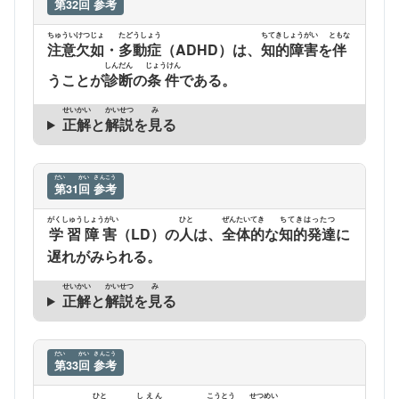
第
32
回
参考
ちゅういけつじょ
たどうしょう
ちてきしょうがい
ともな
注意欠如
・
多動症
（ADHD）は、
知的障害
を
伴
しんだん
じょうけん
うことが
診断
の
条件
である。
せいかい
かいせつ
み
正解
と
解説
を
見
る
だい
かい
さんこう
第
31
回
参考
がくしゅうしょうがい
ひと
ぜんたいてき
ちてきはったつ
学習障害
（LD）の
人
は、
全体的
な
知的発達
に
遅れがみられる。
せいかい
かいせつ
み
正解
と
解説
を
見
る
だい
かい
さんこう
第
33
回
参考
ひと
しえん
こうとう
せつめい