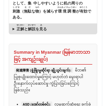
として、
集中
しやすいように
机
の
周
りの
しげき
むだ
もの
かんきょうちょうせい
ゆうこう
刺激
（
無駄
な
物
）を減らす
環境調整
が
有効
で
ある。
せいかい
かいせつ
み
正解
と
解説
を
見
る
Summary in Myanmar (မြန်မာဘာသာ
ဖြင့် အကျဉ်းချုပ်)
発達障害 (ဖွံ့ဖြိုးမှုဆိုင်ရာ ချို့ယွင်းချက်):
မိဘ၏
ပြုစုပျိုးထောင်မှုကြောင့် မဟုတ်ဘဲ မွေးရာပါ
ဦးနှောက်လုပ်ဆောင်မှု ကွဲပြားခြင်းကြောင့်
ဖြစ်သည်။
ASD (အော်တစ်ဇင်):
လူမှုဆက်ဆံရေး ခက်ခဲ