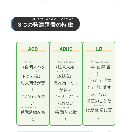
はったつしょうがい
とくちょう
３つの
発達障害
の
特徴
ASD
ADHD
LD
じへい
ちゅういけつじょ
がくしゅうしょうがい
（
自閉
スペク
（
注意欠如
・
（
学習障害
しょう
たどうしょう
）
トラム
症
）
多動症
）
「読む」「書
対人関係が苦
忘れ物・ミス
く」「計算す
手
が多い
る」など
こだわりが強
じっとしてい
特定のことだ
い
られない
きょくたん
かんかくかびん
しょうどうてき
けが
極端
に苦
感覚過敏
があ
衝動的
に動
手
る
く