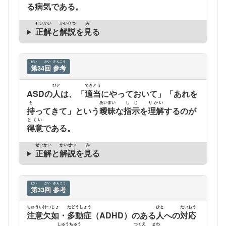
る
病気
である。
せいかい
かいせつ
み
正解
と
解説
を
見
る
だい
かい
さんこう
第
34
回
参考
ひと
てきとう
ASDの
人
は、「
適当
にやっておいて」「あれを
も
あいまい
しじ
りかい
持
ってきて」という
曖昧
な
指示
を
理解
するのが
とくい
得意
である。
せいかい
かいせつ
み
正解
と
解説
を
見
る
だい
かい
さんこう
第
33
回
参考
ちゅういけつじょ
たどうしょう
ひと
たいおう
注意欠如
・
多動症
（ADHD）のある
人
への
対応
しゅうちゅう
つくえ
まわ