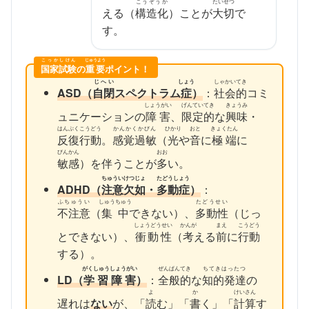
こうぞうか
たいせつ
える（
構造化
）ことが
大切
で
す。
こっかしけん
じゅうよう
国家試験
の
重要
ポイント！
じへい
しょう
しゃかいてき
ASD（
自閉
スペクトラム
症
）
：
社会的
コミ
しょうがい
げんていてき
きょうみ
ュニケーションの
障害
、
限定的
な
興味
・
はんぷくこうどう
かんかくかびん
ひかり
おと
きょくたん
反復行動
。
感覚過敏
（
光
や
音
に
極端
に
びんかん
おお
敏感
）を伴うことが
多
い。
ちゅういけつじょ
たどうしょう
ADHD（
注意欠如
・
多動症
）
：
ふちゅうい
しゅうちゅう
たどうせい
不注意
（
集中
できない）、
多動性
（じっ
しょうどうせい
かんが
まえ
こうどう
とできない）、
衝動性
（
考
える
前
に
行動
する）。
がくしゅうしょうがい
ぜんぱんてき
ちてきはったつ
LD（
学習障害
）
：
全般的
な
知的発達
の
よ
か
けいさん
遅れは
ない
が、「
読
む」「
書
く」「
計算
す