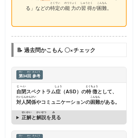
とくてい
のうりょく
しゅうとく
こんなん
る」などの
特定
の
能力
の
習得
が
困難
。
📝 過去問かこもん 〇×チェック
だい
かい
さんこう
第
34
回
参考
じへい
しょう
とくちょう
自閉
スペクトラム
症
（ASD）の
特徴
として、
たいじんかんけい
こんなん
対人関係
やコミュニケーションの
困難
がある。
せいかい
かいせつ
み
正解
と
解説
を
見
る
だい
かい
さんこう