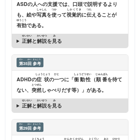
ASDの
人
への
支援
では、
口頭
で
説明
するより
しゃしん
つか
しかくてき
つた
も、絵や
写真
を
使
って
視覚的
に
伝
えることが
ゆうこう
有効
である。
せいかい
かいせつ
み
正解
と
解説
を
見
る
だい
かい
さんこう
第
35
回
参考
しょうじょう
ひと
しょうどうせい
じゅんばん
ADHDの
症状
の
一
つに「
衝動性
（
順番
を待て
とつぜん
ない、
突然
しゃべりだす等）」がある。
せいかい
かいせつ
み
正解
と
解説
を
見
る
だい
かい
さんこう
第
29
回
参考
とくちょう
かんかくかびん
とくてい
おと
ひかり