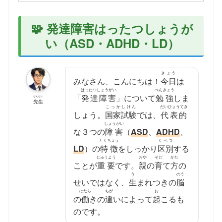
🧩 発達障害はったつしょうが
い（ASD・ADHD・LD）
きょう
みなさん、こんにちは！
今日
は
はったつしょうがい
べんきょう
「
発達障害
」について
勉強
しま
せんせい
先生
こっかしけん
だいひょうてき
しょう。
国家試験
では、
代表的
しょうがい
な３つの
障害
（
ASD
、
ADHD
、
とくちょう
くべつ
LD
）の
特徴
をしっかり
区別
する
じゅうよう
おや
そだ
かた
ことが
重要
です。
親
の
育
て
方
の
う
のう
せいではなく、
生
まれつきの
脳
はたら
ちが
お
の
働
きの
違
いによって
起
こるも
のです。