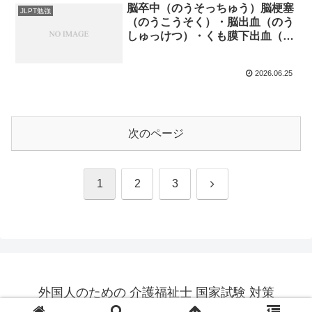
脳卒中（のうそっちゅう）脳梗塞
JLPT勉強
（のうこうそく）・脳出血（のう
しゅっけつ）・くも膜下出血（ま
っかしゅっけつ）
2026.06.25
次のページ
次
1
2
3
へ
外国人のための 介護福祉士 国家試験 対策