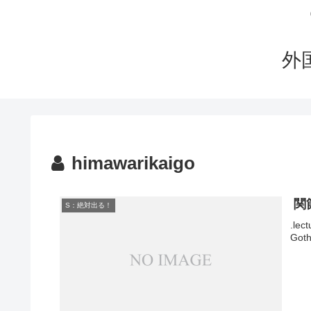
外
himawarikaigo
関
S：絶対出る！
.lec
Goth