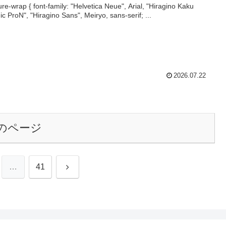
ture-wrap { font-family: "Helvetica Neue", Arial, "Hiragino Kaku
ic ProN", "Hiragino Sans", Meiryo, sans-serif; ...
2026.07.22
のページ
次
…
41
へ