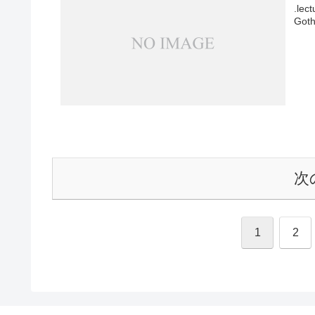
.lec
Goth
次
1
2