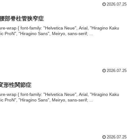
2026.07.25
‍♂️ 腰部脊柱管狭窄症
ture-wrap { font-family: "Helvetica Neue", Arial, "Hiragino Kaku
ic ProN", "Hiragino Sans", Meiryo, sans-serif; ...
2026.07.25
 変形性関節症
ture-wrap { font-family: "Helvetica Neue", Arial, "Hiragino Kaku
ic ProN", "Hiragino Sans", Meiryo, sans-serif; ...
2026.07.25