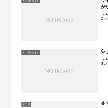
ウ
S：絶対出る！
が
.lec
Goth
🩺
S：絶対出る！
.lec
Goth

未分類