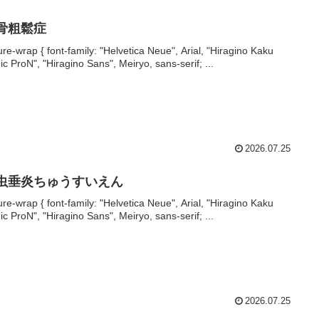
 骨粗鬆症
ture-wrap { font-family: "Helvetica Neue", Arial, "Hiragino Kaku
ic ProN", "Hiragino Sans", Meiryo, sans-serif; ...
2026.07.25
 虫垂炎ちゅうすいえん
ture-wrap { font-family: "Helvetica Neue", Arial, "Hiragino Kaku
ic ProN", "Hiragino Sans", Meiryo, sans-serif; ...
2026.07.25