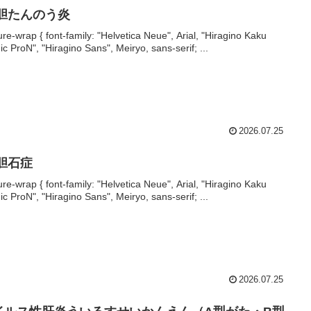
 胆たんのう炎
ture-wrap { font-family: "Helvetica Neue", Arial, "Hiragino Kaku
ic ProN", "Hiragino Sans", Meiryo, sans-serif; ...
2026.07.25
 胆石症
ture-wrap { font-family: "Helvetica Neue", Arial, "Hiragino Kaku
ic ProN", "Hiragino Sans", Meiryo, sans-serif; ...
2026.07.25