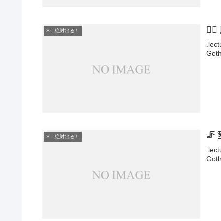
🚶
S：絶対出る！
.lec
Goth
🦵
S：絶対出る！
.lec
Goth