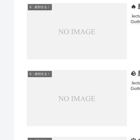
🔥
S：絶対出る！
.lec
Goth
🪨
S：絶対出る！
.lec
Goth