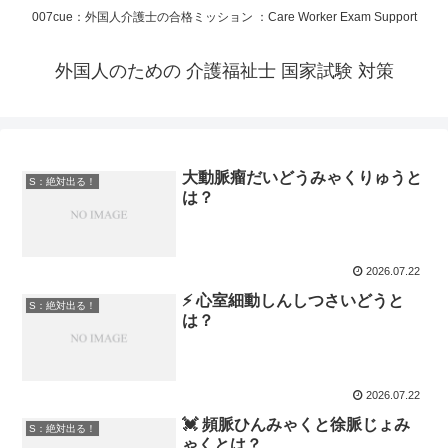
007cue：外国人介護士の合格ミッション ：Care Worker Exam Support
外国人のための 介護福祉士 国家試験 対策
大動脈瘤だいどうみゃくりゅうと
S：絶対出る！
は？
2026.07.22
⚡ 心室細動しんしつさいどうと
S：絶対出る！
は？
2026.07.22
💓 頻脈ひんみゃくと徐脈じょみ
S：絶対出る！
ゃくとは？