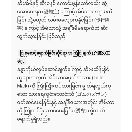
ဆီးအိမ်နှင့် ဆီးစနစ် ကောင်းမွန်သော်လည်း ဆွံ့
အောဝေဒနာ (認知症) ကြောင့် အိမ်သာနေရာ မသိ
ခြင်း သို့မဟုတ် လမ်းမလျှောက်နိုင်ခြင်း (歩行障
害) ကြောင့် အိမ်သာသို့ အချိန်မီမရောက်ဘဲ ဆီး
ထွက်သွားခြင်း ဖြစ်သည်။
ပြုစုစောင့်ရှောက်ခြင်းဆိုင်ရာ အကြံပြုချက် (介護の工
夫):
ခန္ဓာကိုယ်လုပ်ဆောင်ချက်ကြောင့် ဆီးမထိန်းနိုင်
သူများအတွက် အိမ်သာအမှတ်အသား (Toilet
Mark) ကို ကြီးကြီးကပ်ထားခြင်း၊ ချွတ်ရလွယ်ကူ
သော သားရေကွင်းဘောင်းဘီ (ゴムのズボン)
ဝတ်ဆင်ပေးခြင်းနှင့် အချိန်ဇယားအတိုင်း အိမ်သာ
သို့ ကြိုတင်ပို့ဆောင်ပေးခြင်း (誘導) တို့က ထိ
ရောက်မှုရှိသည်။