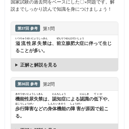
国家試験の過去問をベースにした〇×問題です。解
説までしっかり読んで知識を身につけましょう！
第1問
第37回 参考
いつりゅうせいにょうしっきん
ぜんりつせんひだいしょう
溢流性尿失禁
は、
前立腺肥大症
に伴って生じ
ることが多い。
正解と解説を見る
第2問
第36回 参考
きのうせいにょうしっきん
にんちしょう
にんしき
ていか
機能性尿失禁
は、
認知症
による
認識
の
低下
や、
ほこうしょうがい
しんたいきのう
しょうがい
歩行障害
などの
身体機能
の
障害
が原因で起こ
る。