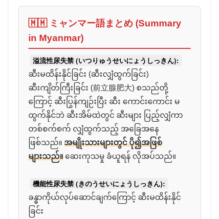
🇲🇲 ミャンマー語まとめ (Summary
in Myanmar)
溢流性尿失禁 (いつりゅうせいにょうしっきん):
ဆီးမထိန်းနိုင်ခြင်း (ဆီးလျှံထွက်ခြင်း)
ဆီးကျိတ်ကြီးခြင်း (前立腺肥大) စသည်တို့
ကြောင့် ဆီးပြွန်ကျဉ်းပြီး ဆီး ကောင်းကောင်း မ
ထွက်နိုင်ဘဲ ဆီးအိမ်ထဲတွင် ဆီးများ ပြည့်လျှံကာ
တစ်စက်စက် လျှံထွက်သည့် အခြေအနေ
ဖြစ်သည်။
အမျိုးသားများတွင် ပို၍အဖြစ်
များသည်။
ဆေးကုသမှု ခံယူရန် လိုအပ်သည်။
機能性尿失禁 (きのうせいにょうしっきん):
ခန္ဓာကိုယ်လုပ်ဆောင်ချက်ကြောင့် ဆီးမထိန်းနိုင်
ခြင်း