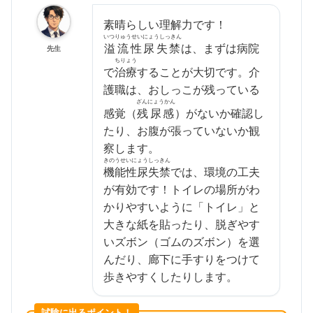
素晴らしい理解力です！
いつりゅうせいにょうしっきん
溢流性尿失禁
は、まずは病院
先生
ちりょう
で
治療
することが大切です。介
護職は、おしっこが残っている
ざんにょうかん
感覚（
残尿感
）がないか確認し
たり、お腹が張っていないか観
察します。
きのうせいにょうしっきん
機能性尿失禁
では、環境の工夫
が有効です！トイレの場所がわ
かりやすいように「トイレ」と
大きな紙を貼ったり、脱ぎやす
いズボン（ゴムのズボン）を選
んだり、廊下に手すりをつけて
歩きやすくしたりします。
試験に出るポイント！