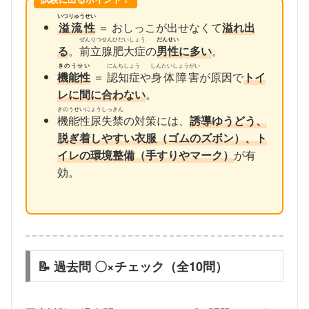
いつりゅうせい
溢流性
＝ おしっこが出せなくて
溢れ出
ぜんりつせんひだいしょう
だんせい
る
。
前立腺肥大症
の
男性
に多い
。
きのうせい
にんちしょう
しんたいしょうがい
機能性
＝
認知症
や
身体障害
が原因で
トイ
レに間に合わない
。
きのうせいにょうしっきん
機能性尿失禁
の対策には、
誘導
ゆうどう
、
脱ぎ着しやすい衣服（ゴムのズボン）、ト
イレの環境整備（手すりやマーク）
が有
効。
📝 過去問 〇×チェック（全10問）