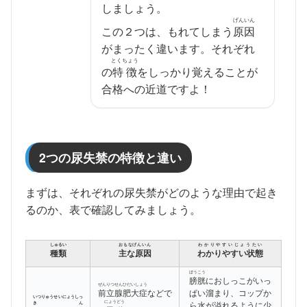
しましょう。
げんいん
この２つは、もれてしまう
原因
がまったく違います。それぞれ
とくちょう
の
特徴
をしっかり覚えることが
合格への近道ですよ！
2つの尿失禁の特徴と違い
まずは、それぞれの尿失禁がどのような理由で起き
るのか、表で確認してみましょう。
しゅるい
おもなげんいん
わかりやすいじょうたい
種類
主な原因
わかりやすい状態
ぼうこう
膀胱
におしっこがいっ
ぜんりつせんひだいしょう
前立腺肥大症
などで
ぱい溜まり、コップか
いつりゅうせいにょうしっ
にょうどう
ら水が溢れるように少
きん