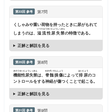
第7問
第33回 参考
くしゃみや重い荷物を持ったときに尿がもれて
いつりゅうせいにょうしっきん
しまうのは、
溢流性尿失禁
の特徴である。
正解と解説を見る
第8問
第35回 参考
きのうせいにょうしっきん
せきずいそんしょう
はいにょう
機能性尿失禁
は、
脊髄損傷
によって
排尿
のコ
ントロールをする神経が傷つくことで起こる。
正解と解説を見る
第9問
第31回 参考