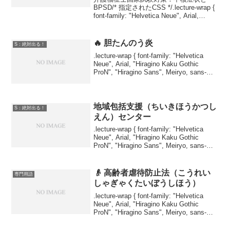
BPSD/* 指定されたCSS */.lecture-wrap {
font-family: "Helvetica Neue", Arial,
"Hiragino Kaku Gothic ProN", "H...
🔥 胆たんのう炎
S：絶対出る！
.lecture-wrap { font-family: "Helvetica
Neue", Arial, "Hiragino Kaku Gothic
ProN", "Hiragino Sans", Meiryo, sans-
serif; ...
地域包括支援（ちいきほうかつし
S：絶対出る！
えん）センター
.lecture-wrap { font-family: "Helvetica
Neue", Arial, "Hiragino Kaku Gothic
ProN", "Hiragino Sans", Meiryo, sans-
serif; ...
👴 高齢者虐待防止法（こうれい
専門用語
しゃぎゃくたいぼうしほう）
.lecture-wrap { font-family: "Helvetica
Neue", Arial, "Hiragino Kaku Gothic
ProN", "Hiragino Sans", Meiryo, sans-
serif; ...