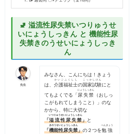
🚽 溢流性尿失禁いつりゅうせ
いにょうしっきん と 機能性尿
失禁きのうせいにょうしっき
ん
みなさん、こんにちは！きょう
かいごふくしし
こっかしけん
は、
介護福祉士
の
国家試験
にと
先生
にょうしっきん
てもよくでる「
尿失禁
（おしっ
こがもれてしまうこと）」のな
かから、特に大切な
いつりゅうせいにょうしっきん
「
溢流性尿失禁
」
と
きのうせいにょうしっきん
べんきょう
「
機能性尿失禁
」
の２つを
勉強