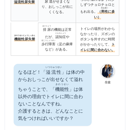
尿道
がせまくな
溢流性尿失禁
しずつチョロチョロと
り、おしっこが出に
だんせい
もれ出る。
（
男性
に多
くくなる。
い）
はいにょう
トイレの場所がわから
排尿
の機能は正常
なかったり、ズボンの
にんちしょう
きのうせいにょうしっきん
だが、
認知症
や
機能性尿失禁
ボタンを外すのに時間
ほこうしょうがい
歩行障害
（足の麻痺
がかかったりして、
ト
など）がある。
イレに間に合わない。
いつりゅうせい
なるほど！「
溢流性
」は体の中
からおしっこが出せなくて溢れ
生徒
きのうせい
ちゃうことで、「
機能性
」は体
以外の理由でトイレに間に合わ
ないことなんですね。
介護するときは、どんなことに
気をつければいいですか？